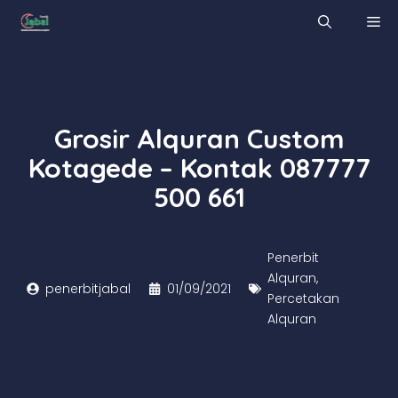
Skip
M
to
content
Grosir Alquran Custom
Kotagede – Kontak 087777
500 661
Penerbit
Alquran
,
penerbitjabal
01/09/2021
Percetakan
Alquran