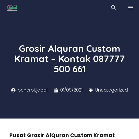
Skip
M
to
content
Grosir Alquran Custom
Kramat – Kontak 087777
500 661
penerbitjabal
01/09/2021
Uncategorized
Pusat Grosir AlQuran Custom Kramat