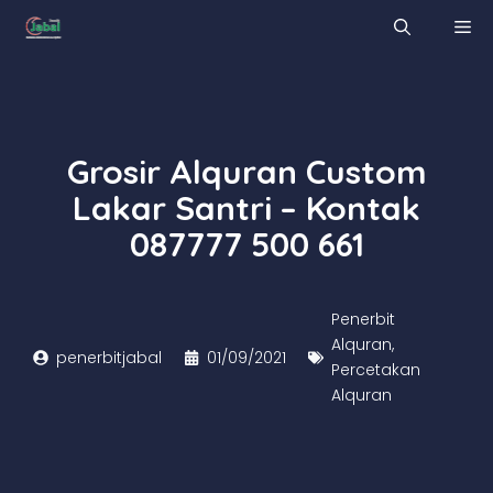
Skip
M
to
content
Grosir Alquran Custom
Lakar Santri – Kontak
087777 500 661
Penerbit
Alquran
,
penerbitjabal
01/09/2021
Percetakan
Alquran