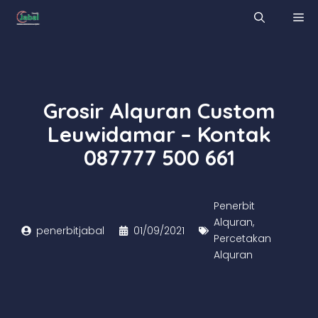
Skip
M
to
content
Grosir Alquran Custom
Leuwidamar – Kontak
087777 500 661
Penerbit
Alquran
,
penerbitjabal
01/09/2021
Percetakan
Alquran