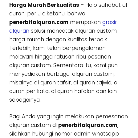
Harga Murah Berkualitas –
Halo sahabat al
quran, perlu diketahui bahwa
penerbitalquran.com
merupakan
grosir
alquran
solusi mencetak alquran custom
harga murah dengan kualitas terbaik.
Terlebih, kami telah berpengalaman
melayani hingga ratusan ribu pesanan
alquran custom. Sementara itu, kami pun
menyediakan berbagai alquran custom,
misalnya al quran tafsir, al quran tajwid, al
quran per kata, al quran hafalan dan lain
sebagainya.
Bagi Anda yang ingin melakukan pemesanan
alquran custom di
penerbitalquran.com
,
silahkan hubungi nomor admin whatsapp