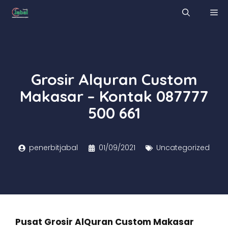
Skip
M
to
content
Grosir Alquran Custom
Makasar – Kontak 087777
500 661
penerbitjabal
01/09/2021
Uncategorized
Pusat Grosir AlQuran Custom Makasar