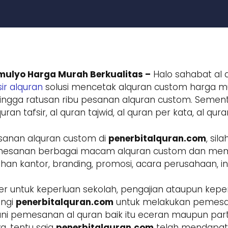
ulyo Harga Murah Berkualitas –
Halo sahabat al q
ir alquran
solusi mencetak alquran custom harga mur
ngga ratusan ribu pesanan alquran custom. Sement
ran tafsir, al quran tajwid, al quran per kata, al qur
sanan alquran custom di
penerbitalquran.com
, si
 pemesanan berbagai macam alquran custom dan m
 kantor, branding, promosi, acara perusahaan, inst
r untuk keperluan sekolah, pengajian ataupun keper
ungi
penerbitalquran.com
untuk melakukan pemesa
ani pemesanan al quran baik itu eceran maupun parta
a, tentu saja
penerbitalquran.com
telah mendapatk