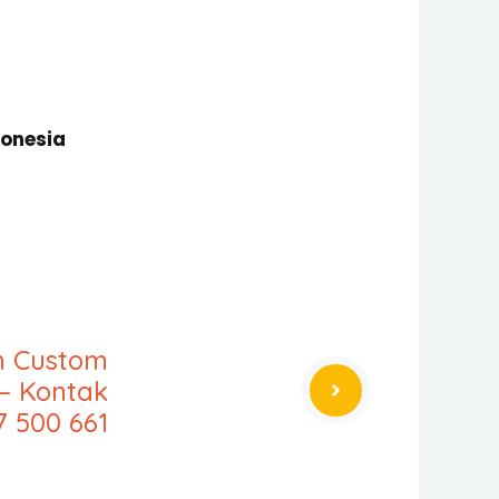
donesia
an Custom
– Kontak
7 500 661