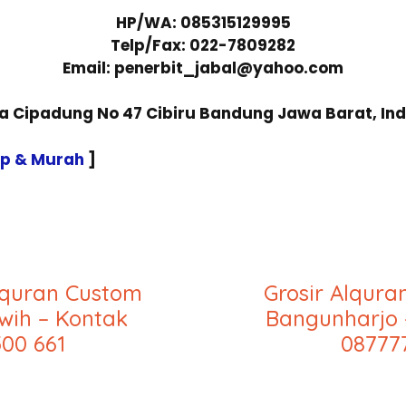
HP/WA: 085315129995
Telp/Fax: 022-7809282
Email: penerbit_jabal@yahoo.com
sa Cipadung No 47 Cibiru Bandung Jawa Barat, In
ap & Murah
]
lquran Custom
Grosir Alqur
wih – Kontak
Bangunharjo 
00 661
08777