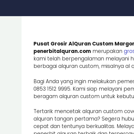
Pusat Grosir AlQuran Custom Margom
penerbitalquran.com
merupakan
gros
kami telah berpengalaman melayani hi
berbagai alquran custom, misalnya al qu
Bagi Anda yang ingin melakukan peme
0853 1512 9995. Kami siap melayani
beragam alquran custom untuk kebutuhan
Tertarik mencetak alquran custom cove
alquran tangan pertama? Segera hub
cepat dan tentunya berkualitas. Melay
penerbit alquran terbaik dan terpercay