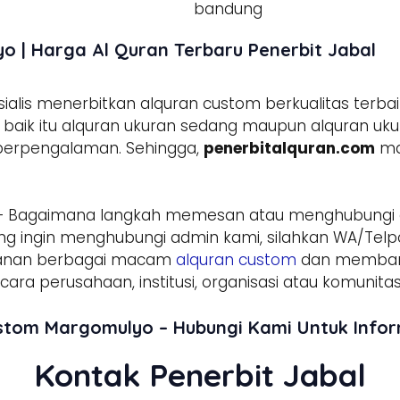
o | Harga Al Quran Terbaru Penerbit Jabal
lis menerbitkan alquran custom berkualitas terbai
aik itu alquran ukuran sedang maupun alquran ukura
 berpengalaman. Sehingga,
penerbitalquran.com
ma
– Bagaimana langkah memesan atau menghubungi
g ingin menghubungi admin kami, silahkan WA/Telpo
sanan berbagai macam
alquran custom
dan membant
ara perusahaan, institusi, organisasi atau komunitas
ustom Margomulyo – Hubungi Kami Untuk Info
Kontak Penerbit Jabal