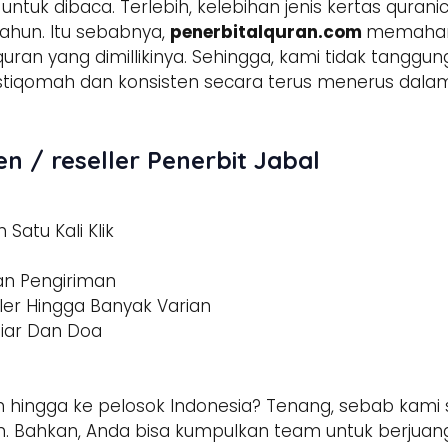
tuk dibaca. Terlebih, kelebihan jenis kertas qura
ahun. Itu sebabnya,
penerbitalquran.com
memahami
 quran yang dimillikinya. Sehingga, kami tidak tangg
h istiqomah dan konsisten secara terus menerus d
n / reseller Penerbit Jabal
Satu Kali Klik
dan Pengiriman
ler Hingga Banyak Varian
tiar Dan Doa
 hingga ke pelosok Indonesia? Tenang, sebab kami s
 Bahkan, Anda bisa kumpulkan team untuk berjuang