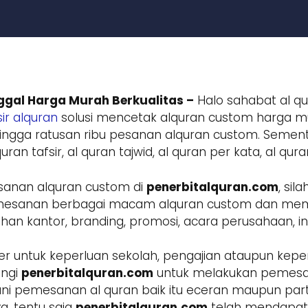
gal Harga Murah Berkualitas –
Halo sahabat al qu
ir alquran
solusi mencetak alquran custom harga mur
ngga ratusan ribu pesanan alquran custom. Sement
ran tafsir, al quran tajwid, al quran per kata, al qur
sanan alquran custom di
penerbitalquran.com
, si
 pemesanan berbagai macam alquran custom dan m
 kantor, branding, promosi, acara perusahaan, inst
r untuk keperluan sekolah, pengajian ataupun keper
ungi
penerbitalquran.com
untuk melakukan pemesa
ani pemesanan al quran baik itu eceran maupun parta
a, tentu saja
penerbitalquran.com
telah mendapatk