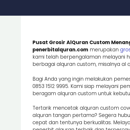
Pusat Grosir AlQuran Custom Menang
penerbitalquran.com
merupakan
gros
kami telah berpengalaman melayani hi
berbagai alquran custom, misalnya al qu
Bagi Anda yang ingin melakukan peme
0853 1512 9995. Kami siap melayani
beragam alquran custom untuk kebutuhan
Tertarik mencetak alquran custom cove
alquran tangan pertama? Segera hub
cepat dan tentunya berkualitas. Melay
penerbit alquran terbaik dan terpercay