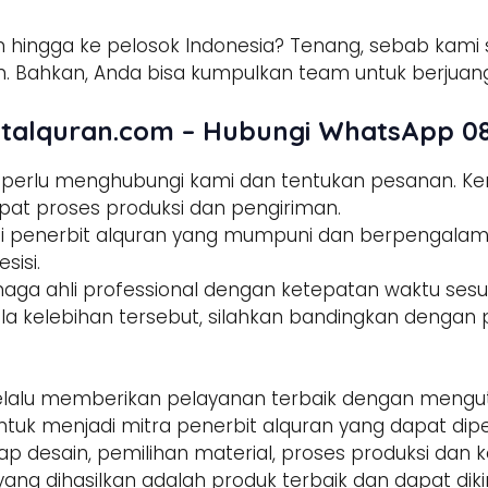
 hingga ke pelosok Indonesia? Tenang, sebab kami s
 Bahkan, Anda bisa kumpulkan team untuk berjuang
talquran.com – Hubungi WhatsApp 08
a perlu menghubungi kami dan tentukan pesanan. 
pat proses produksi dan pengiriman.
tisi penerbit alquran yang mumpuni dan berpengala
sisi.
enaga ahli professional dengan ketepatan waktu sesua
la kelebihan tersebut, silahkan bandingkan dengan p
alu memberikan pelayanan terbaik dengan mengut
ntuk menjadi mitra penerbit alquran yang dapat di
hap desain, pemilihan material, proses produksi dan 
yang dihasilkan adalah produk terbaik dan dapat dik