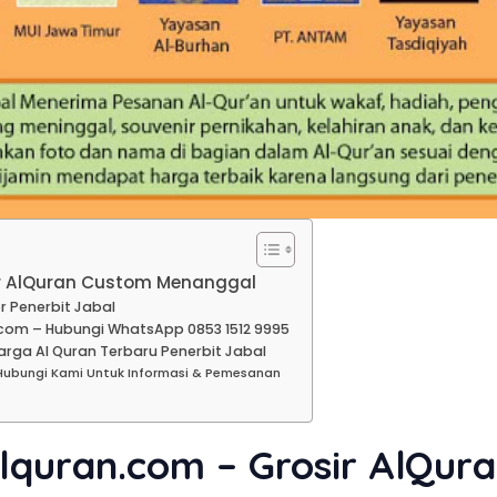
ir AlQuran Custom Menanggal
r Penerbit Jabal
com – Hubungi WhatsApp 0853 1512 9995
rga Al Quran Terbaru Penerbit Jabal
Hubungi Kami Untuk Informasi & Pemesanan
lquran.com – Grosir AlQur