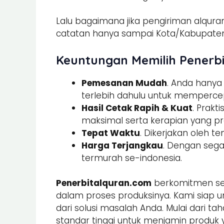
Lalu bagaimana jika pengiriman alquran
catatan hanya sampai Kota/Kabupaten.
Keuntungan Memilih Penerbi
Pemesanan Mudah
. Anda hany
terlebih dahulu untuk memperce
Hasil Cetak Rapih & Kuat
. Prak
maksimal serta kerapian yang pre
Tepat Waktu
. Dikerjakan oleh t
Harga Terjangkau
. Dengan sega
termurah se-indonesia.
Penerbitalquran.com
berkomitmen sel
dalam proses produksinya. Kami siap u
dari solusi masalah Anda. Mulai dari ta
standar tinggi untuk menjamin produk 