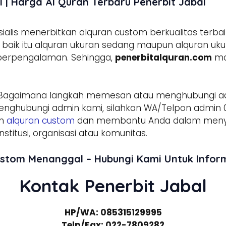
| Harga Al Quran Terbaru Penerbit Jabal
lis menerbitkan alquran custom berkualitas terbai
aik itu alquran ukuran sedang maupun alquran ukura
 berpengalaman. Sehingga,
penerbitalquran.com
ma
Bagaimana langkah memesan atau menghubungi 
enghubungi admin kami, silahkan WA/Telpon admin 0
am
alquran custom
dan membantu Anda dalam menyed
stitusi, organisasi atau komunitas.
ustom Menanggal – Hubungi Kami Untuk Info
Kontak Penerbit Jabal
HP/WA: 085315129995
Telp/Fax: 022-7809282