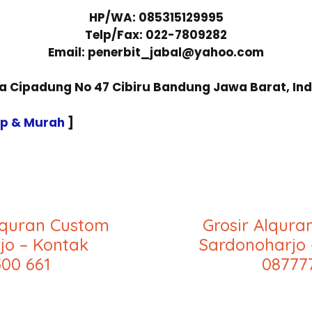
HP/WA: 085315129995
Telp/Fax: 022-7809282
Email: penerbit_jabal@yahoo.com
sa Cipadung No 47 Cibiru Bandung Jawa Barat, In
ap & Murah
]
lquran Custom
Grosir Alqur
jo – Kontak
Sardonoharjo 
00 661
08777