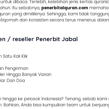
tuk dibaca. Terlebih, kelebihan jenis kertas qura
ahun. Itu sebabnya,
penerbitalquran.com
memahami
 quran yang dimillikinya. Sehingga, kami tidak tangg
h istiqomah dan konsisten secara terus menerus d
n / reseller Penerbit Jabal
Satu Kali Klik
dan Pengiriman
ler Hingga Banyak Varian
tiar Dan Doa
 hingga ke pelosok Indonesia? Tenang, sebab kami s
 Bahkan, Anda bisa kumpulkan team untuk berjuang