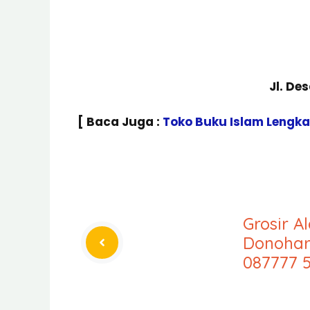
Jl. De
[ Baca Juga :
Toko Buku Islam Lengk
Grosir A
Donohar
087777 5