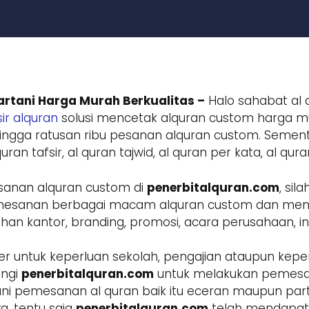
rtani Harga Murah Berkualitas –
Halo sahabat al 
ir alquran
solusi mencetak alquran custom harga mur
ngga ratusan ribu pesanan alquran custom. Sement
ran tafsir, al quran tajwid, al quran per kata, al qur
sanan alquran custom di
penerbitalquran.com
, si
 pemesanan berbagai macam alquran custom dan m
 kantor, branding, promosi, acara perusahaan, inst
r untuk keperluan sekolah, pengajian ataupun keper
ungi
penerbitalquran.com
untuk melakukan pemesa
ani pemesanan al quran baik itu eceran maupun parta
a, tentu saja
penerbitalquran.com
telah mendapatk