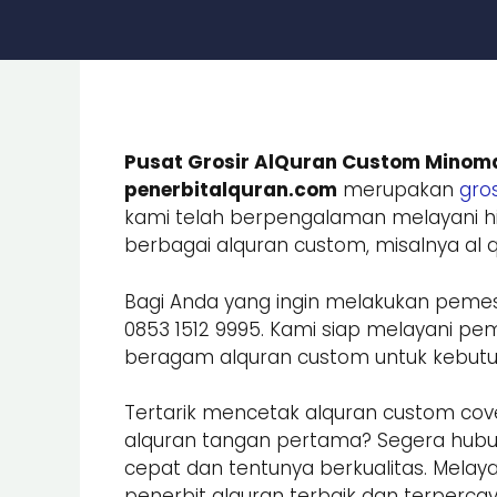
Pusat Grosir AlQuran Custom Minoma
penerbitalquran.com
merupakan
gros
kami telah berpengalaman melayani hi
berbagai alquran custom, misalnya al qu
Bagi Anda yang ingin melakukan peme
0853 1512 9995. Kami siap melayani
beragam alquran custom untuk kebutuhan
Tertarik mencetak alquran custom cove
alquran tangan pertama? Segera hub
cepat dan tentunya berkualitas. Melay
penerbit alquran terbaik dan terpercay