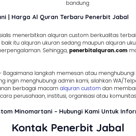
i | Harga Al Quran Terbaru Penerbit Jabal
lis menerbitkan alquran custom berkualitas terbai
aik itu alquran ukuran sedang maupun alquran ukura
 berpengalaman. Sehingga,
penerbitalquran.com
ma
– Bagaimana langkah memesan atau menghubungi
g ingin menghubungi admin kami, silahkan WA/Telpo
sanan berbagai macam
alquran custom
dan membant
ara perusahaan, institusi, organisasi atau komunitas
stom Minomartani – Hubungi Kami Untuk Inf
Kontak Penerbit Jabal