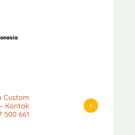
donesia
an Custom
– Kontak
7 500 661