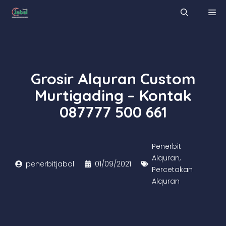
Skip
M
to
content
Grosir Alquran Custom
Murtigading – Kontak
087777 500 661
Penerbit
Alquran
,
penerbitjabal
01/09/2021
Percetakan
Alquran