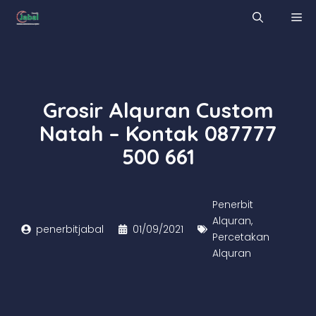
Skip
M
to
content
Grosir Alquran Custom
Natah – Kontak 087777
500 661
Penerbit
Alquran
,
penerbitjabal
01/09/2021
Percetakan
Alquran