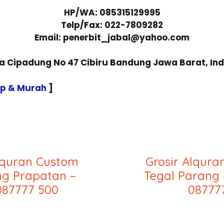
HP/WA: 085315129995
Telp/Fax: 022-7809282
Email: penerbit_jabal@yahoo.com
sa Cipadung No 47 Cibiru Bandung Jawa Barat, In
ap & Murah
]
lquran Custom
Grosir Alqur
 Prapatan –
Tegal Parang 
087777 500
08777