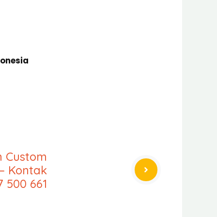
donesia
an Custom
– Kontak
7 500 661