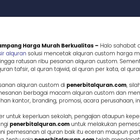
ampang Harga Murah Berkualitas –
Halo sahabat a
ir alquran
solusi mencetak alquran custom harga mur
ngga ratusan ribu pesanan alquran custom. Sement
ran tafsir, al quran tajwid, al quran per kata, al qur
sanan alquran custom di
penerbitalquran.com
, si
 pemesanan berbagai macam alquran custom dan m
 kantor, branding, promosi, acara perusahaan, inst
r untuk keperluan sekolah, pengajian ataupun keper
ungi
penerbitalquran.com
untuk melakukan pemesa
ani pemesanan al quran baik itu eceran maupun parta
a, tentu saja
penerbitalquran.com
telah mendapatk