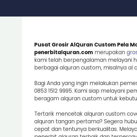
Pusat Grosir AlQuran Custom Pela M
penerbitalquran.com
merupakan
gros
kami telah berpengalaman melayani hi
berbagai alquran custom, misalnya al qu
Bagi Anda yang ingin melakukan peme
0853 1512 9995. Kami siap melayani
beragam alquran custom untuk kebutuhan
Tertarik mencetak alquran custom cove
alquran tangan pertama? Segera hub
cepat dan tentunya berkualitas. Melay
penerbit alquran terbaik dan terpercay