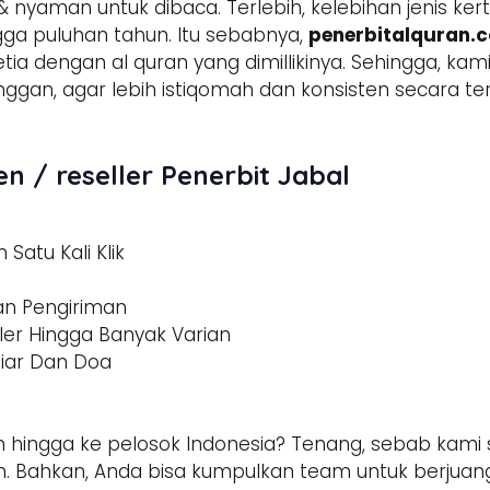
 nyaman untuk dibaca. Terlebih, kelebihan jenis ker
ga puluhan tahun. Itu sebabnya,
penerbitalquran.
setia dengan al quran yang dimillikinya. Sehingga, k
anggan, agar lebih istiqomah dan konsisten secara
n / reseller Penerbit Jabal
Satu Kali Klik
dan Pengiriman
ler Hingga Banyak Varian
tiar Dan Doa
 hingga ke pelosok Indonesia? Tenang, sebab kami s
 Bahkan, Anda bisa kumpulkan team untuk berjuang