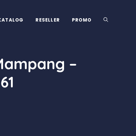
KATALOG
RESELLER
PROMO
 Mampang –
61