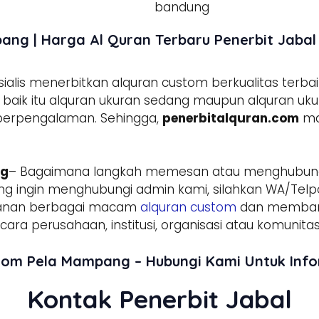
ang | Harga Al Quran Terbaru Penerbit Jabal
lis menerbitkan alquran custom berkualitas terbai
aik itu alquran ukuran sedang maupun alquran ukura
 berpengalaman. Sehingga,
penerbitalquran.com
ma
ng
– Bagaimana langkah memesan atau menghubun
g ingin menghubungi admin kami, silahkan WA/Telpo
sanan berbagai macam
alquran custom
dan membant
ara perusahaan, institusi, organisasi atau komunitas
stom Pela Mampang – Hubungi Kami Untuk Inf
Kontak Penerbit Jabal