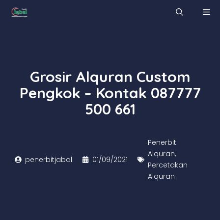
Skip
M
to
content
Grosir Alquran Custom
Pengkok – Kontak 087777
500 661
Penerbit
Alquran
,
penerbitjabal
01/09/2021
Percetakan
Alquran