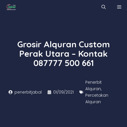
Skip
M
to
content
Grosir Alquran Custom
Perak Utara – Kontak
087777 500 661
Penerbit
Alquran
,
penerbitjabal
01/09/2021
Percetakan
Alquran