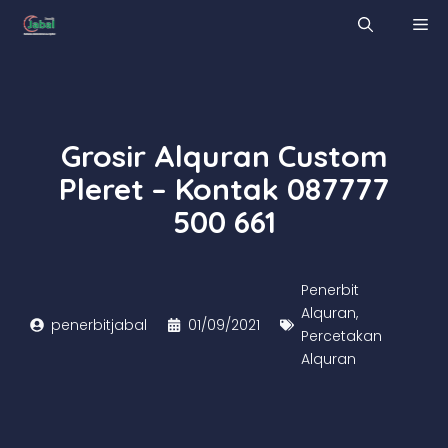
Skip
M
to
content
Grosir Alquran Custom
Pleret – Kontak 087777
500 661
Penerbit
Alquran
,
penerbitjabal
01/09/2021
Percetakan
Alquran