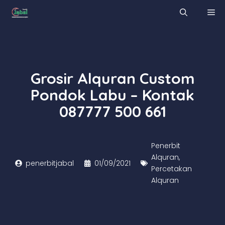
Skip
M
to
content
Grosir Alquran Custom
Pondok Labu – Kontak
087777 500 661
Penerbit
Alquran
,
penerbitjabal
01/09/2021
Percetakan
Alquran