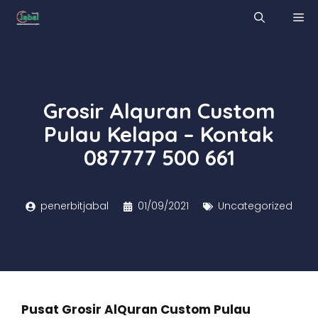
Skip
M
to
content
Grosir Alquran Custom
Pulau Kelapa – Kontak
087777 500 661
penerbitjabal
01/09/2021
Uncategorized
Pusat Grosir AlQuran Custom Pulau