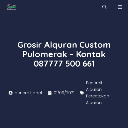
Skip
M
to
content
Grosir Alquran Custom
Pulomerak – Kontak
087777 500 661
Penerbit
Alquran
,
penerbitjabal
01/09/2021
Percetakan
Alquran