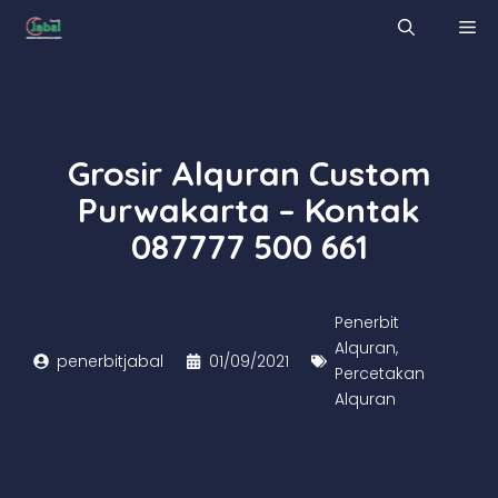
Skip
M
to
content
Grosir Alquran Custom
Purwakarta – Kontak
087777 500 661
Penerbit
Alquran
,
penerbitjabal
01/09/2021
Percetakan
Alquran