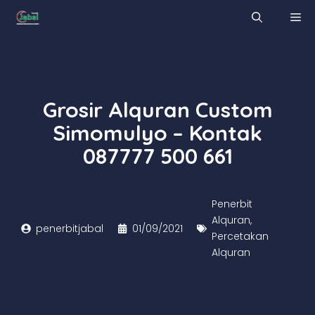
Skip
M
to
content
Grosir Alquran Custom
Simomulyo – Kontak
087777 500 661
Penerbit
Alquran
,
penerbitjabal
01/09/2021
Percetakan
Alquran