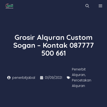
Skip
M
to
content
Grosir Alquran Custom
Sogan – Kontak 087777
500 661
Penerbit
Alquran
,
penerbitjabal
01/09/2021
Percetakan
Alquran