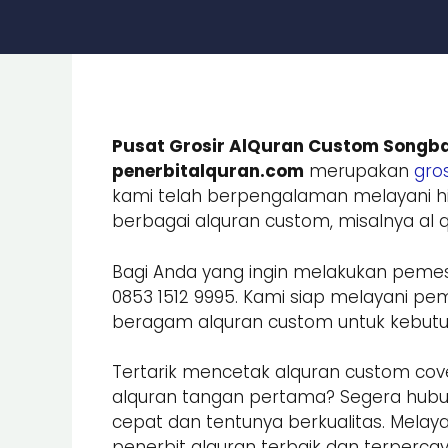
Pusat Grosir AlQuran Custom Songba
penerbitalquran.com
merupakan
gros
kami telah berpengalaman melayani hi
berbagai alquran custom, misalnya al qu
Bagi Anda yang ingin melakukan peme
0853 1512 9995. Kami siap melayani
beragam alquran custom untuk kebutuhan
Tertarik mencetak alquran custom cove
alquran tangan pertama? Segera hub
cepat dan tentunya berkualitas. Melay
penerbit alquran terbaik dan terpercay