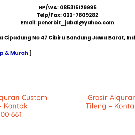
HP/WA: 085315129995
Telp/Fax: 022-7809282
Email: penerbit_jabal@yahoo.com
sa Cipadung No 47 Cibiru Bandung Jawa Barat, In
ap & Murah
]
lquran Custom
Grosir Alqur
– Kontak
Tileng – Kont
00 661