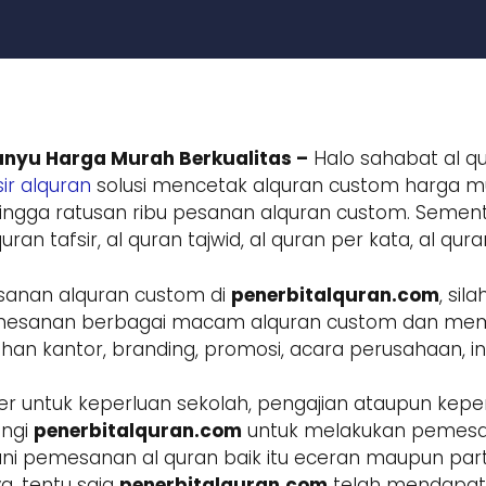
nyu Harga Murah Berkualitas –
Halo sahabat al qu
ir alquran
solusi mencetak alquran custom harga mur
ngga ratusan ribu pesanan alquran custom. Sement
ran tafsir, al quran tajwid, al quran per kata, al qur
sanan alquran custom di
penerbitalquran.com
, si
 pemesanan berbagai macam alquran custom dan m
 kantor, branding, promosi, acara perusahaan, inst
r untuk keperluan sekolah, pengajian ataupun keper
ungi
penerbitalquran.com
untuk melakukan pemesa
ani pemesanan al quran baik itu eceran maupun parta
a, tentu saja
penerbitalquran.com
telah mendapatk