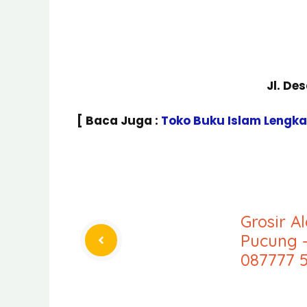
Jl. De
[ Baca Juga :
Toko Buku Islam Lengk
Grosir A
Pucung 
087777 5