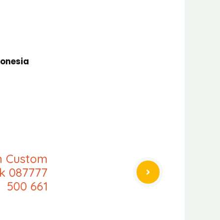
donesia
an Custom
ak 087777
500 661