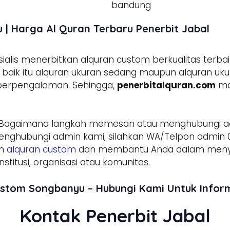
| Harga Al Quran Terbaru Penerbit Jabal
lis menerbitkan alquran custom berkualitas terbai
aik itu alquran ukuran sedang maupun alquran ukura
 berpengalaman. Sehingga,
penerbitalquran.com
ma
 Bagaimana langkah memesan atau menghubungi 
enghubungi admin kami, silahkan WA/Telpon admin 0
am
alquran custom
dan membantu Anda dalam menyed
stitusi, organisasi atau komunitas.
ustom Songbanyu – Hubungi Kami Untuk Info
Kontak Penerbit Jabal