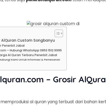
ir AlQuran Custom Songbanyu
r Penerbit Jabal
com – Hubungi WhatsApp 0853 1512 9995
rga Al Quran Terbaru Penerbit Jabal
Hubungi Kami Untuk Informasi & Pemesanan
lquran.com – Grosir AlQur
memproduksi al quran yang terbuat dari bahan ker