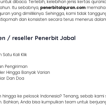
tuk dibaca. Terlebih, kelebihan jenis kertas qura
ahun. Itu sebabnya,
penerbitalquran.com
memahami
 quran yang dimillikinya. Sehingga, kami tidak tangg
h istiqomah dan konsisten secara terus menerus d
n / reseller Penerbit Jabal
Satu Kali Klik
dan Pengiriman
ler Hingga Banyak Varian
tiar Dan Doa
 hingga ke pelosok Indonesia? Tenang, sebab kami s
 Bahkan, Anda bisa kumpulkan team untuk berjuang