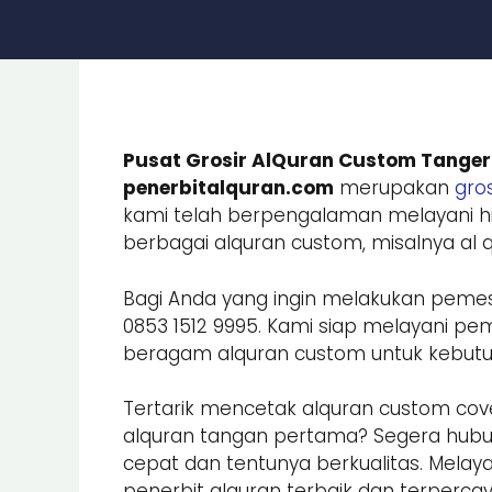
Pusat Grosir AlQuran Custom Tanger
penerbitalquran.com
merupakan
gros
kami telah berpengalaman melayani hi
berbagai alquran custom, misalnya al qu
Bagi Anda yang ingin melakukan peme
0853 1512 9995. Kami siap melayani
beragam alquran custom untuk kebutuhan
Tertarik mencetak alquran custom cove
alquran tangan pertama? Segera hub
cepat dan tentunya berkualitas. Melay
penerbit alquran terbaik dan terpercay