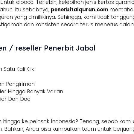
tuk dibaca. Terlebih, kelebihan jenis kertas qura
ahun. Itu sebabnya,
penerbitalquran.com
memahami
 quran yang dimillikinya. Sehingga, kami tidak tangg
h istiqomah dan konsisten secara terus menerus d
n / reseller Penerbit Jabal
Satu Kali Klik
dan Pengiriman
ler Hingga Banyak Varian
tiar Dan Doa
 hingga ke pelosok Indonesia? Tenang, sebab kami s
 Bahkan, Anda bisa kumpulkan team untuk berjuang