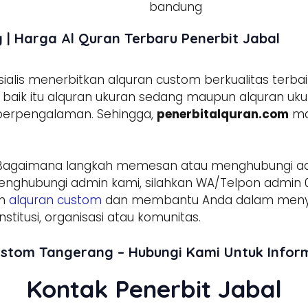
| Harga Al Quran Terbaru Penerbit Jabal
lis menerbitkan alquran custom berkualitas terbai
aik itu alquran ukuran sedang maupun alquran ukura
 berpengalaman. Sehingga,
penerbitalquran.com
ma
Bagaimana langkah memesan atau menghubungi 
enghubungi admin kami, silahkan WA/Telpon admin 0
am
alquran custom
dan membantu Anda dalam menyed
stitusi, organisasi atau komunitas.
ustom Tangerang – Hubungi Kami Untuk Info
Kontak Penerbit Jabal