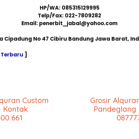
HP/WA: 085315129995
Telp/Fax: 022-7809282
Email: penerbit_jabal@yahoo.com
sa Cipadung No 47 Cibiru Bandung Jawa Barat, In
 Terbaru
]
lquran Custom
Grosir Alqur
– Kontak
Pandeglang 
00 661
08777