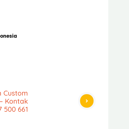
donesia
an Custom
– Kontak
7 500 661