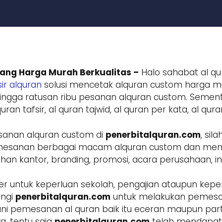
ang Harga Murah Berkualitas –
Halo sahabat al qu
ir alquran
solusi mencetak alquran custom harga mur
ngga ratusan ribu pesanan alquran custom. Sement
ran tafsir, al quran tajwid, al quran per kata, al qur
sanan alquran custom di
penerbitalquran.com
, si
 pemesanan berbagai macam alquran custom dan m
 kantor, branding, promosi, acara perusahaan, inst
r untuk keperluan sekolah, pengajian ataupun keper
ungi
penerbitalquran.com
untuk melakukan pemesa
ani pemesanan al quran baik itu eceran maupun parta
a, tentu saja
penerbitalquran.com
telah mendapatk