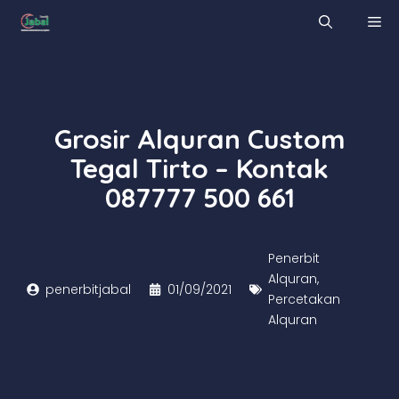
Skip
M
to
content
Grosir Alquran Custom
Tegal Tirto – Kontak
087777 500 661
Penerbit
Alquran
,
penerbitjabal
01/09/2021
Percetakan
Alquran