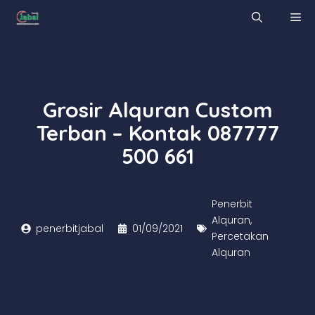
Skip
M
to
content
Grosir Alquran Custom
Terban – Kontak 087777
500 661
Penerbit
Alquran
,
penerbitjabal
01/09/2021
Percetakan
Alquran