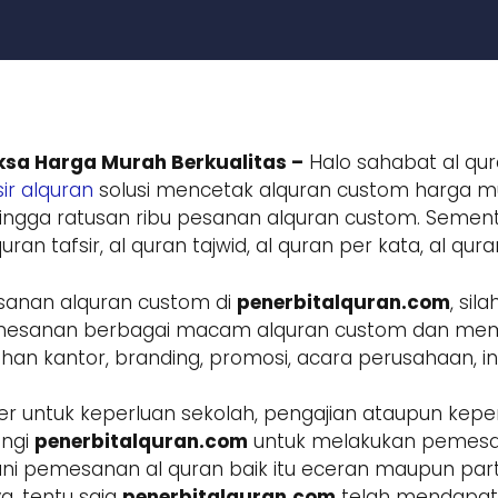
ksa Harga Murah Berkualitas –
Halo sahabat al qur
ir alquran
solusi mencetak alquran custom harga mur
ngga ratusan ribu pesanan alquran custom. Sement
ran tafsir, al quran tajwid, al quran per kata, al qur
sanan alquran custom di
penerbitalquran.com
, si
 pemesanan berbagai macam alquran custom dan m
 kantor, branding, promosi, acara perusahaan, inst
r untuk keperluan sekolah, pengajian ataupun keper
ungi
penerbitalquran.com
untuk melakukan pemesa
ani pemesanan al quran baik itu eceran maupun parta
a, tentu saja
penerbitalquran.com
telah mendapatk