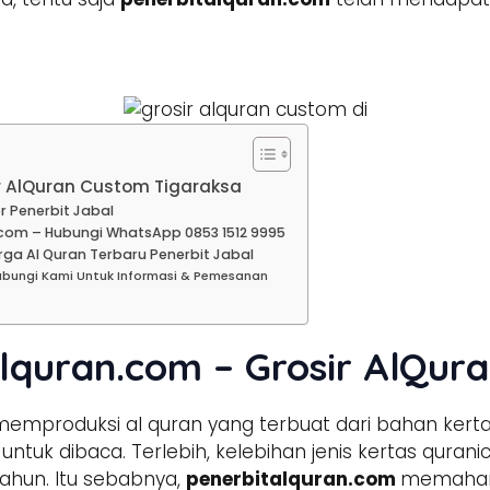
ir AlQuran Custom Tigaraksa
r Penerbit Jabal
com – Hubungi WhatsApp 0853 1512 9995
rga Al Quran Terbaru Penerbit Jabal
ubungi Kami Untuk Informasi & Pemesanan
lquran.com – Grosir AlQur
emproduksi al quran yang terbuat dari bahan kerta
tuk dibaca. Terlebih, kelebihan jenis kertas qura
ahun. Itu sebabnya,
penerbitalquran.com
memahami