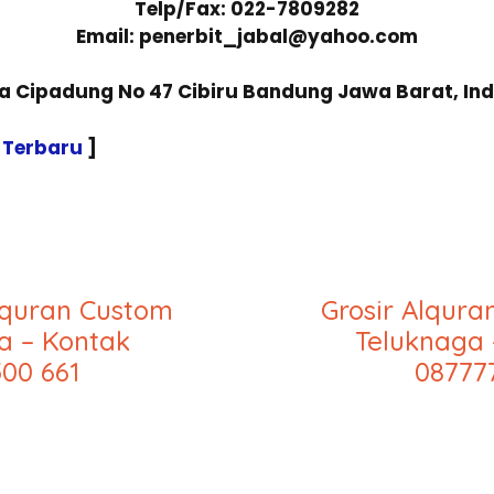
Telp/Fax: 022-7809282
Email: penerbit_jabal@yahoo.com
sa Cipadung No 47 Cibiru Bandung Jawa Barat, In
 Terbaru
]
lquran Custom
Grosir Alqur
a – Kontak
Teluknaga 
00 661
08777