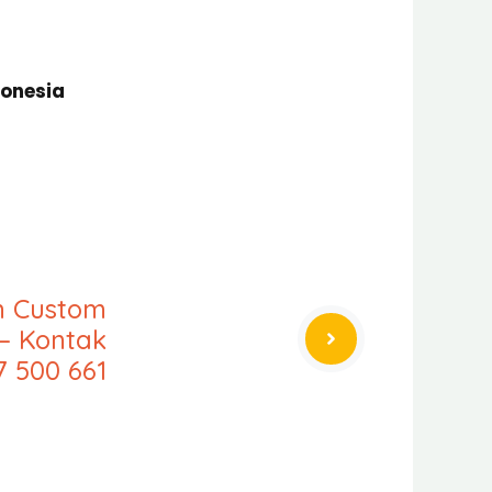
donesia
an Custom
– Kontak
7 500 661