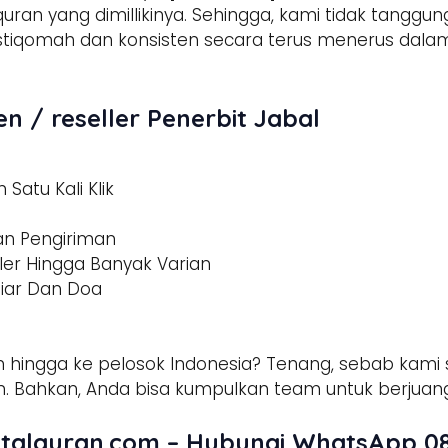
 quran yang dimillikinya. Sehingga, kami tidak tangg
h istiqomah dan konsisten secara terus menerus d
n / reseller Penerbit Jabal
Satu Kali Klik
dan Pengiriman
ler Hingga Banyak Varian
tiar Dan Doa
 hingga ke pelosok Indonesia? Tenang, sebab kami s
 Bahkan, Anda bisa kumpulkan team untuk berjuang
talquran.com – Hubungi WhatsApp 08