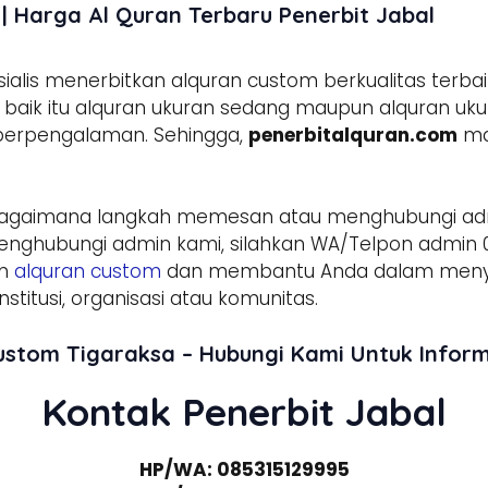
| Harga Al Quran Terbaru Penerbit Jabal
lis menerbitkan alquran custom berkualitas terbai
aik itu alquran ukuran sedang maupun alquran ukura
 berpengalaman. Sehingga,
penerbitalquran.com
ma
Bagaimana langkah memesan atau menghubungi a
enghubungi admin kami, silahkan WA/Telpon admin 0
am
alquran custom
dan membantu Anda dalam menyed
stitusi, organisasi atau komunitas.
ustom Tigaraksa – Hubungi Kami Untuk Info
Kontak Penerbit Jabal
HP/WA: 085315129995