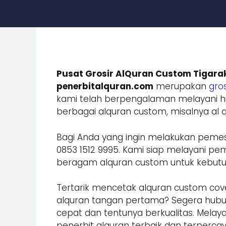
Pusat Grosir AlQuran Custom Tigara
penerbitalquran.com
merupakan
gros
kami telah berpengalaman melayani hi
berbagai alquran custom, misalnya al qu
Bagi Anda yang ingin melakukan peme
0853 1512 9995. Kami siap melayani
beragam alquran custom untuk kebutuhan
Tertarik mencetak alquran custom cove
alquran tangan pertama? Segera hub
cepat dan tentunya berkualitas. Melay
penerbit alquran terbaik dan terpercay