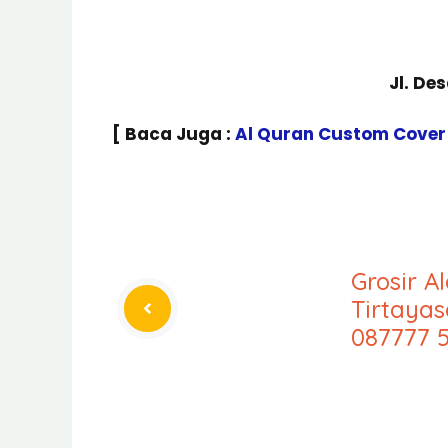
Jl. De
[ Baca Juga :
Al Quran Custom Cover
Grosir A
Tirtayas
087777 5