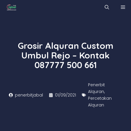
Skip
M
to
content
Grosir Alquran Custom
Umbul Rejo – Kontak
087777 500 661
Penerbit
Alquran
,
penerbitjabal
01/09/2021
Percetakan
Alquran