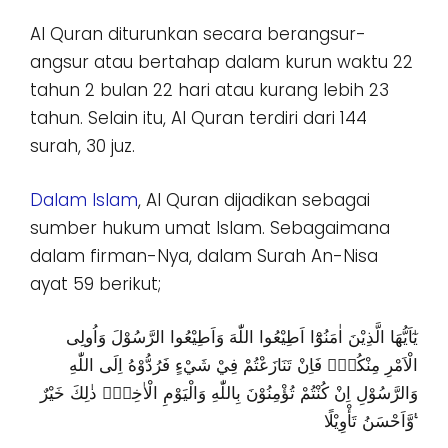
Al Quran diturunkan secara berangsur-
angsur atau bertahap dalam kurun waktu 22
tahun 2 bulan 22 hari atau kurang lebih 23
tahun. Selain itu, Al Quran terdiri dari 144
surah, 30 juz.
Dalam Islam
, Al Quran dijadikan sebagai
sumber hukum umat Islam. Sebagaimana
dalam firman-Nya, dalam Surah An-Nisa
ayat 59 berikut;
يٰٓاَيُّهَا الَّذِيْنَ اٰمَنُوْٓا اَطِيْعُوا اللّٰهَ وَاَطِيْعُوا الرَّسُوْلَ وَاُولِى
الْاَمْرِ مِنْكُمْۚ فَاِنْ تَنَازَعْتُمْ فِيْ شَيْءٍ فَرُدُّوْهُ اِلَى اللّٰهِ
وَالرَّسُوْلِ اِنْ كُنْتُمْ تُؤْمِنُوْنَ بِاللّٰهِ وَالْيَوْمِ الْاٰخِرِۗ ذٰلِكَ خَيْرٌ
وَّاَحْسَنُ تَأْوِيْلًا ࣖ