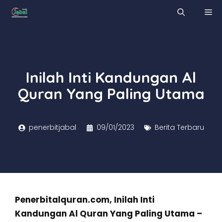
Skip
M
to
content
Inilah Inti Kandungan Al
Quran Yang Paling Utama
penerbitjabal
09/01/2023
Berita Terbaru
Penerbitalquran.com, Inilah Inti
Kandungan Al Quran Yang Paling Utama –