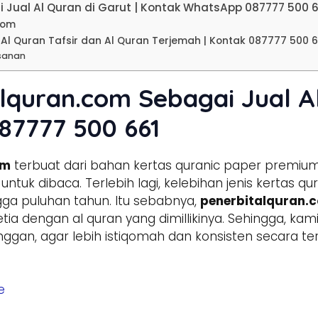
 Jual Al Quran di Garut | Kontak WhatsApp 087777 500 6
com
Al Quran Tafsir dan Al Quran Terjemah | Kontak 087777 500 6
sanan
lquran.com Sebagai Jual Al
87777 500 661
om
terbuat dari bahan kertas quranic paper premium 
tuk dibaca. Terlebih lagi, kelebihan jenis kertas q
ga puluhan tahun. Itu sebabnya,
penerbitalquran.
setia dengan al quran yang dimillikinya. Sehingga, k
anggan, agar lebih istiqomah dan konsisten secara
e