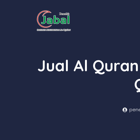
Skip
to
content
Jual Al Quran
pene