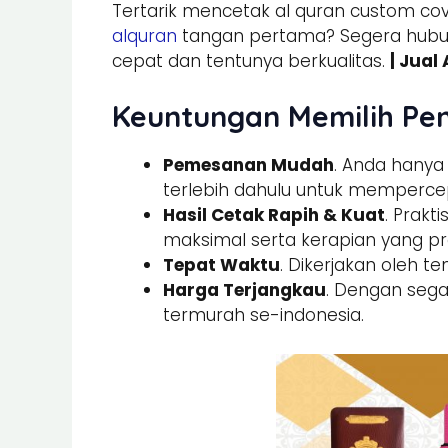
Tertarik mencetak al quran custom cov
alquran
tangan pertama? Segera hub
cepat dan tentunya berkualitas.
| Jual
Keuntungan Memilih Pe
Pemesanan Mudah
. Anda hany
terlebih dahulu untuk memperce
Hasil Cetak Rapih & Kuat
. Prakti
maksimal serta kerapian yang pre
Tepat Waktu
. Dikerjakan oleh t
Harga Terjangkau
. Dengan sega
termurah se-indonesia.