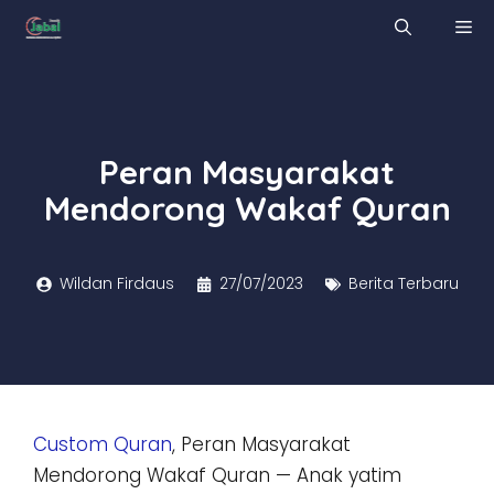
Skip
M
to
content
Peran Masyarakat
Mendorong Wakaf Quran
Wildan Firdaus
27/07/2023
Berita Terbaru
Custom Quran
, Peran Masyarakat
Mendorong Wakaf Quran — Anak yatim