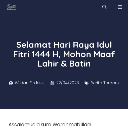
Skip
M
to
content
Selamat Hari Raya Idul
Fitri 1444 H, Mohon Maaf
Lahir & Batin
Wildan Firdaus
22/04/2023
Berita Terbaru
Assalamualaikum Warahmatullahi