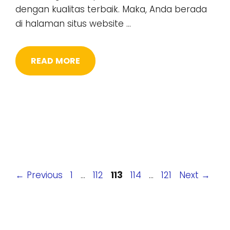
dengan kualitas terbaik. Maka, Anda berada
di halaman situs website …
READ MORE
Page
Page
Page
Page
Page
←
Previous
1
…
112
113
114
…
121
Next
→