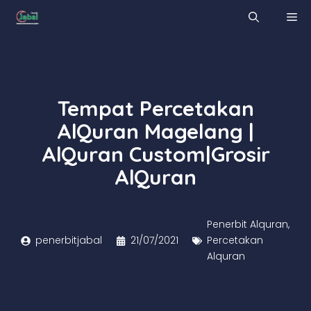
Skip
M
to
content
Tempat Percetakan
AlQuran Magelang |
AlQuran Custom|Grosir
AlQuran
Penerbit Alquran
,
penerbitjabal
21/07/2021
Percetakan
Alquran