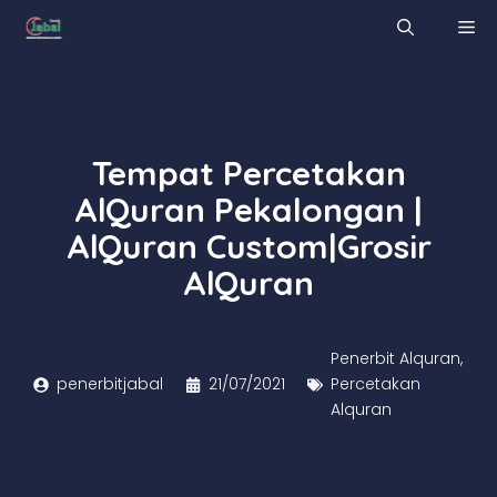
Skip
M
to
content
Tempat Percetakan
AlQuran Pekalongan |
AlQuran Custom|Grosir
AlQuran
Penerbit Alquran
,
penerbitjabal
21/07/2021
Percetakan
Alquran