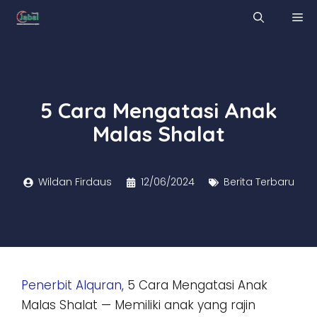
Skip
M
to
content
5 Cara Mengatasi Anak
Malas Shalat
Wildan Firdaus
12/06/2024
Berita Terbaru
Penerbit Alquran
, 5 Cara Mengatasi Anak
Malas Shalat — Memiliki anak yang rajin