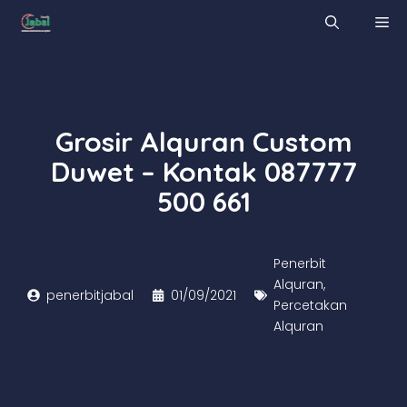
Skip
M
to
content
Grosir Alquran Custom
Duwet – Kontak 087777
500 661
Penerbit
Alquran
,
penerbitjabal
01/09/2021
Percetakan
Alquran