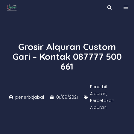
Skip
M
to
content
Grosir Alquran Custom
Gari – Kontak 087777 500
661
Penerbit
Alquran
,
penerbitjabal
01/09/2021
Percetakan
Alquran