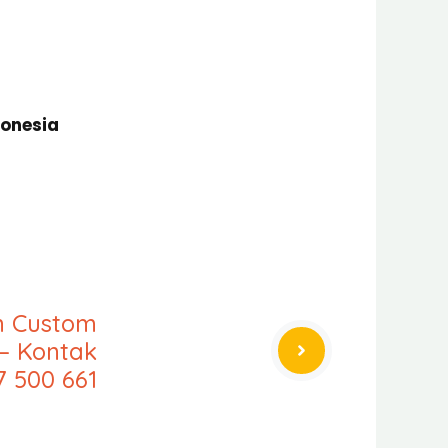
donesia
an Custom
– Kontak
7 500 661