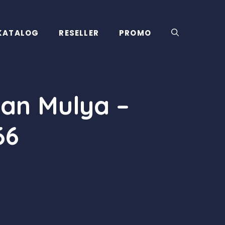
KATALOG
RESELLER
PROMO
an Mulya –
66