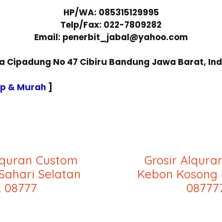
HP/WA: 085315129995
Telp/Fax: 022-7809282
Email: penerbit_jabal@yahoo.com
sa Cipadung No 47 Cibiru Bandung Jawa Barat, In
ap & Murah
]
lquran Custom
Grosir Alqur
Sahari Selatan
Kebon Kosong 
k 08777
08777