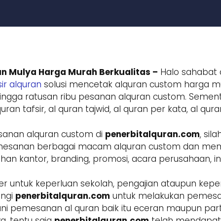
n Mulya Harga Murah Berkualitas –
Halo sahabat a
ir alquran
solusi mencetak alquran custom harga mur
ngga ratusan ribu pesanan alquran custom. Sement
ran tafsir, al quran tajwid, al quran per kata, al qur
sanan alquran custom di
penerbitalquran.com
, si
 pemesanan berbagai macam alquran custom dan m
 kantor, branding, promosi, acara perusahaan, inst
r untuk keperluan sekolah, pengajian ataupun keper
ungi
penerbitalquran.com
untuk melakukan pemesa
ani pemesanan al quran baik itu eceran maupun parta
a, tentu saja
penerbitalquran.com
telah mendapatk