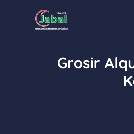
Skip
to
content
Grosir Al
K