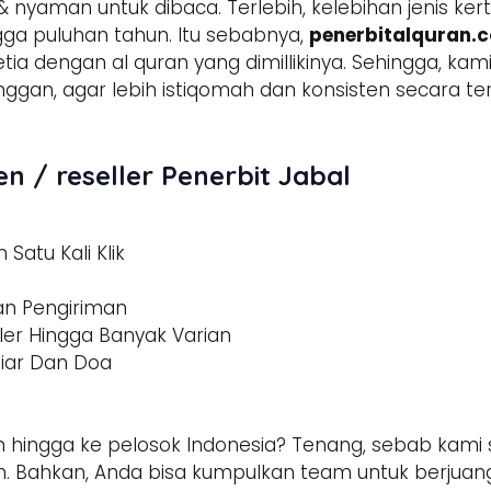
 nyaman untuk dibaca. Terlebih, kelebihan jenis ker
ga puluhan tahun. Itu sebabnya,
penerbitalquran.
setia dengan al quran yang dimillikinya. Sehingga, k
anggan, agar lebih istiqomah dan konsisten secara
n / reseller Penerbit Jabal
Satu Kali Klik
dan Pengiriman
ler Hingga Banyak Varian
tiar Dan Doa
 hingga ke pelosok Indonesia? Tenang, sebab kami s
 Bahkan, Anda bisa kumpulkan team untuk berjuang