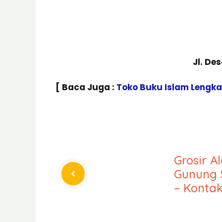
Jl. De
[ Baca Juga :
Toko Buku Islam Lengk
Grosir A
Gunung 
– Konta