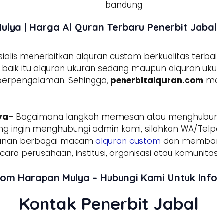
lya | Harga Al Quran Terbaru Penerbit Jabal
lis menerbitkan alquran custom berkualitas terbai
aik itu alquran ukuran sedang maupun alquran ukura
 berpengalaman. Sehingga,
penerbitalquran.com
ma
ya
– Bagaimana langkah memesan atau menghubun
g ingin menghubungi admin kami, silahkan WA/Telpo
sanan berbagai macam
alquran custom
dan membant
ara perusahaan, institusi, organisasi atau komunitas
tom Harapan Mulya – Hubungi Kami Untuk In
Kontak Penerbit Jabal