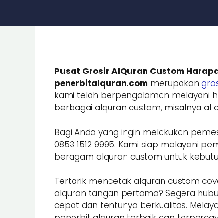
Pusat Grosir AlQuran Custom Harapa
penerbitalquran.com
merupakan
gros
kami telah berpengalaman melayani hi
berbagai alquran custom, misalnya al qu
Bagi Anda yang ingin melakukan peme
0853 1512 9995. Kami siap melayani
beragam alquran custom untuk kebutuhan
Tertarik mencetak alquran custom cove
alquran tangan pertama? Segera hub
cepat dan tentunya berkualitas. Melay
penerbit alquran terbaik dan terpercay