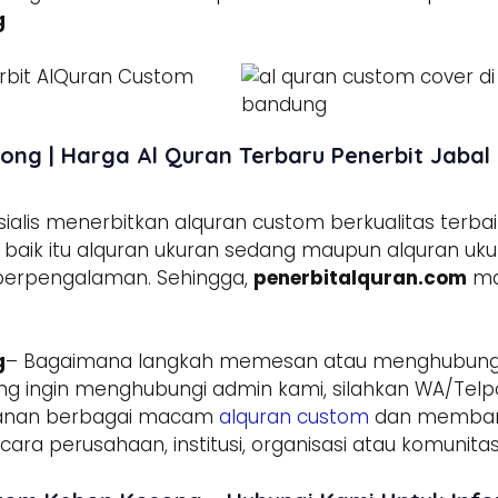
g
ng | Harga Al Quran Terbaru Penerbit Jabal
lis menerbitkan alquran custom berkualitas terbai
aik itu alquran ukuran sedang maupun alquran ukura
 berpengalaman. Sehingga,
penerbitalquran.com
ma
g
– Bagaimana langkah memesan atau menghubung
g ingin menghubungi admin kami, silahkan WA/Telpo
sanan berbagai macam
alquran custom
dan membant
ara perusahaan, institusi, organisasi atau komunitas