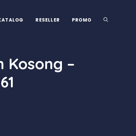
KATALOG
RESELLER
PROMO
n Kosong –
61