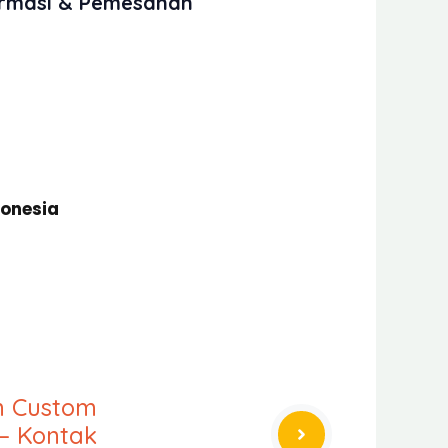
ormasi & Pemesanan
donesia
an Custom
– Kontak