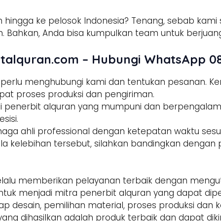
 hingga ke pelosok Indonesia? Tenang, sebab kami s
 Bahkan, Anda bisa kumpulkan team untuk berjuang
talquran.com – Hubungi WhatsApp 08
a perlu menghubungi kami dan tentukan pesanan. 
pat proses produksi dan pengiriman.
tisi penerbit alquran yang mumpuni dan berpengala
sisi.
enaga ahli professional dengan ketepatan waktu sesua
la kelebihan tersebut, silahkan bandingkan dengan p
alu memberikan pelayanan terbaik dengan mengut
ntuk menjadi mitra penerbit alquran yang dapat di
hap desain, pemilihan material, proses produksi dan 
yang dihasilkan adalah produk terbaik dan dapat dik