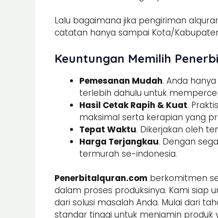
Lalu bagaimana jika pengiriman alquran
catatan hanya sampai Kota/Kabupaten.
Keuntungan Memilih Penerbi
Pemesanan Mudah
. Anda hany
terlebih dahulu untuk memperce
Hasil Cetak Rapih & Kuat
. Prak
maksimal serta kerapian yang pre
Tepat Waktu
. Dikerjakan oleh t
Harga Terjangkau
. Dengan sega
termurah se-indonesia.
Penerbitalquran.com
berkomitmen sel
dalam proses produksinya. Kami siap u
dari solusi masalah Anda. Mulai dari ta
standar tinggi untuk menjamin produk 