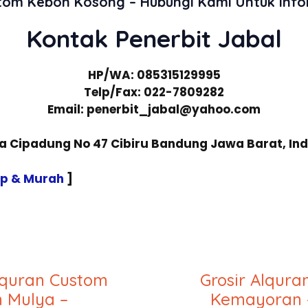
stom Kebon Kosong – Hubungi Kami Untuk Inf
Kontak Penerbit Jabal
HP/WA: 085315129995
Telp/Fax: 022-7809282
Email: penerbit_jabal@yahoo.com
sa Cipadung No 47 Cibiru Bandung Jawa Barat, In
ap & Murah
]
lquran Custom
Grosir Alqur
 Mulya –
Kemayoran 