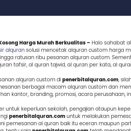
Kosong Harga Murah Berkualitas –
Halo sahabat al
ir alquran
solusi mencetak alquran custom harga mur
ngga ratusan ribu pesanan alquran custom. Sement
ran tafsir, al quran tajwid, al quran per kata, al qur
sanan alquran custom di
penerbitalquran.com
, si
 pemesanan berbagai macam alquran custom dan m
 kantor, branding, promosi, acara perusahaan, inst
r untuk keperluan sekolah, pengajian ataupun keper
ungi
penerbitalquran.com
untuk melakukan pemesa
ani pemesanan al quran baik itu eceran maupun parta
a, tentu saja
penerbitalquran.com
telah mendapatk