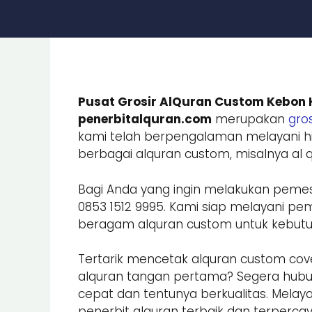
Pusat Grosir AlQuran Custom Kebon 
penerbitalquran.com
merupakan
gros
kami telah berpengalaman melayani hi
berbagai alquran custom, misalnya al qu
Bagi Anda yang ingin melakukan peme
0853 1512 9995. Kami siap melayani
beragam alquran custom untuk kebutuhan
Tertarik mencetak alquran custom cove
alquran tangan pertama? Segera hub
cepat dan tentunya berkualitas. Melay
penerbit alquran terbaik dan terpercay