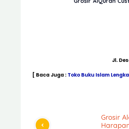
Grosir AlQuran Cu
Jl. De
[ Baca Juga :
Toko Buku Islam Lengk
Grosir A
Harapan