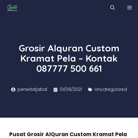
Skip
M
to
content
Grosir Alquran Custom
Kramat Pela – Kontak
087777 500 661
penerbitjabal
01/09/2021
Uncategorized
Pusat Grosir AlQuran Custom Kramat Pela