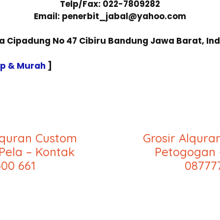
Telp/Fax: 022-7809282
Email: penerbit_jabal@yahoo.com
sa Cipadung No 47 Cibiru Bandung Jawa Barat, In
ap & Murah
]
lquran Custom
Grosir Alqur
Pela – Kontak
Petogogan 
00 661
08777