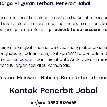
Harga Al Quran Terbaru Penerbit Jabal
lis menerbitkan alquran custom berkualitas terbai
aik itu alquran ukuran sedang maupun alquran ukura
 berpengalaman. Sehingga,
penerbitalquran.com
ma
gaimana langkah memesan atau menghubungi adm
enghubungi admin kami, silahkan WA/Telpon admin 0
am
alquran custom
dan membantu Anda dalam menyed
stitusi, organisasi atau komunitas.
Custom Melawai – Hubungi Kami Untuk Infor
Kontak Penerbit Jabal
HP/WA: 085315129995