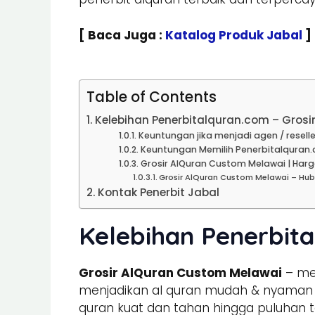
[ Baca Juga :
Katalog Produk Jabal
]
Table of Contents
Kelebihan Penerbitalquran.com – Gros
Keuntungan jika menjadi agen / reselle
Keuntungan Memilih Penerbitalquran.
Grosir AlQuran Custom Melawai | Harg
Grosir AlQuran Custom Melawai – Hu
Kontak Penerbit Jabal
Kelebihan Penerbit
Grosir AlQuran Custom Melawai
– mem
menjadikan al quran mudah & nyaman un
quran kuat dan tahan hingga puluhan t