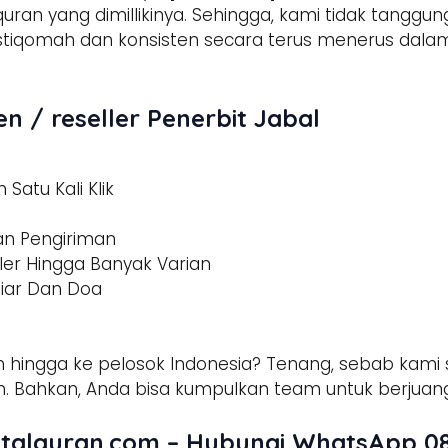
 quran yang dimillikinya. Sehingga, kami tidak tangg
h istiqomah dan konsisten secara terus menerus d
n / reseller Penerbit Jabal
Satu Kali Klik
dan Pengiriman
ler Hingga Banyak Varian
tiar Dan Doa
 hingga ke pelosok Indonesia? Tenang, sebab kami s
 Bahkan, Anda bisa kumpulkan team untuk berjuang
talquran.com – Hubungi WhatsApp 08