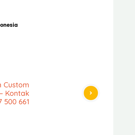
donesia
an Custom
– Kontak
7 500 661