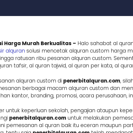
i Harga Murah Berkualitas –
Halo sahabat al quran
ir alquran
solusi mencetak alquran custom harga mur
ngga ratusan ribu pesanan alquran custom. Sement
ran tafsir, al quran tajwid, al quran per kata, al qur
sanan alquran custom di
penerbitalquran.com
, si
 pemesanan berbagai macam alquran custom dan m
 kantor, branding, promosi, acara perusahaan, inst
r untuk keperluan sekolah, pengajian ataupun keper
ungi
penerbitalquran.com
untuk melakukan pemesa
ani pemesanan al quran baik itu eceran maupun parta
a, tentu saja
penerbitalquran.com
telah mendapatk