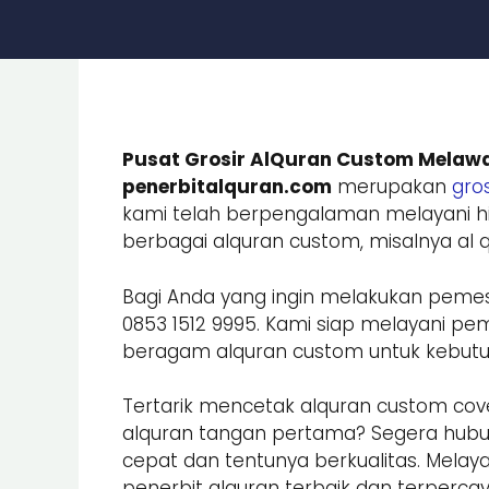
Pusat Grosir AlQuran Custom Melawa
penerbitalquran.com
merupakan
gros
kami telah berpengalaman melayani hi
berbagai alquran custom, misalnya al qu
Bagi Anda yang ingin melakukan peme
0853 1512 9995. Kami siap melayani
beragam alquran custom untuk kebutuhan
Tertarik mencetak alquran custom cove
alquran tangan pertama? Segera hub
cepat dan tentunya berkualitas. Melay
penerbit alquran terbaik dan terpercay