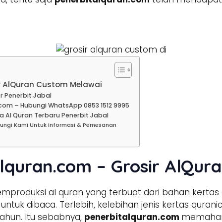
ir AlQuran Custom Melawai
r Penerbit Jabal
com – Hubungi WhatsApp 0853 1512 9995
a Al Quran Terbaru Penerbit Jabal
bungi Kami Untuk Informasi & Pemesanan
alquran.com – Grosir AlQur
produksi al quran yang terbuat dari bahan kertas
tuk dibaca. Terlebih, kelebihan jenis kertas qura
ahun. Itu sebabnya,
penerbitalquran.com
memahami