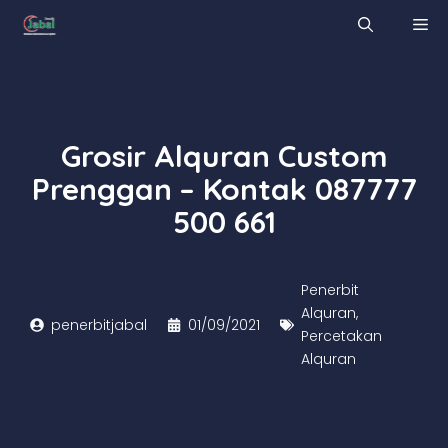
Skip
M
to
content
Grosir Alquran Custom
Prenggan – Kontak 087777
500 661
Penerbit
Alquran
,
penerbitjabal
01/09/2021
Percetakan
Alquran