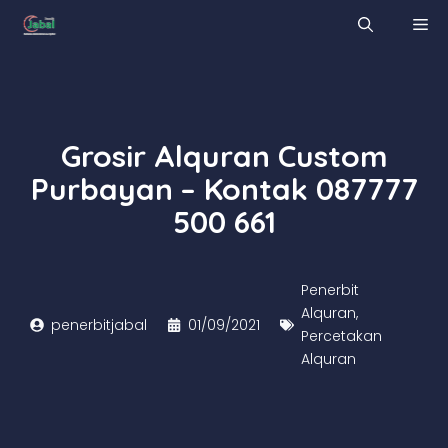
Skip
M
to
content
Grosir Alquran Custom
Purbayan – Kontak 087777
500 661
Penerbit
Alquran
,
penerbitjabal
01/09/2021
Percetakan
Alquran