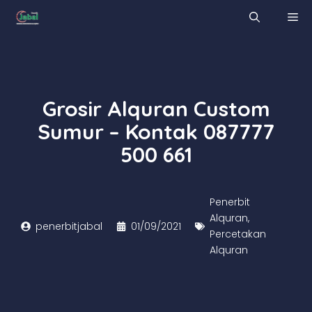
Skip
M
to
content
Grosir Alquran Custom
Sumur – Kontak 087777
500 661
Penerbit
Alquran
,
penerbitjabal
01/09/2021
Percetakan
Alquran