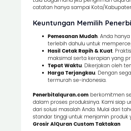
Lalu bagaimana jika pengiriman alquran
catatan hanya sampai Kota/Kabupaten.
Keuntungan Memilih Penerbi
Pemesanan Mudah
. Anda hany
terlebih dahulu untuk memperce
Hasil Cetak Rapih & Kuat
. Prak
maksimal serta kerapian yang pre
Tepat Waktu
. Dikerjakan oleh t
Harga Terjangkau
. Dengan sega
termurah se-indonesia.
Penerbitalquran.com
berkomitmen sel
dalam proses produksinya. Kami siap u
dari solusi masalah Anda. Mulai dari ta
standar tinggi untuk menjamin produk 
Grosir AlQuran Custom Taktakan