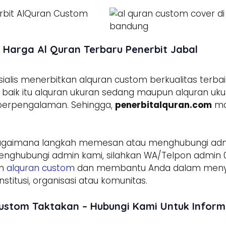
 Harga Al Quran Terbaru Penerbit Jabal
lis menerbitkan alquran custom berkualitas terbai
aik itu alquran ukuran sedang maupun alquran ukura
 berpengalaman. Sehingga,
penerbitalquran.com
ma
agaimana langkah memesan atau menghubungi ad
enghubungi admin kami, silahkan WA/Telpon admin 0
am
alquran custom
dan membantu Anda dalam menyed
stitusi, organisasi atau komunitas.
Custom Taktakan – Hubungi Kami Untuk Infor