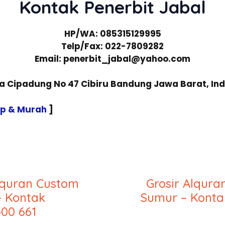
Kontak Penerbit Jabal
HP/WA: 085315129995
Telp/Fax: 022-7809282
Email: penerbit_jabal@yahoo.com
sa Cipadung No 47 Cibiru Bandung Jawa Barat, In
ap & Murah
]
lquran Custom
Grosir Alqur
– Kontak
Sumur – Konta
00 661