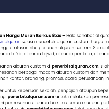
an Harga Murah Berkualitas –
Halo sahabat al qura
ir alquran
solusi mencetak alquran custom harga mur
ngga ratusan ribu pesanan alquran custom. Sement
ran tafsir, al quran tajwid, al quran per kata, al qur
sanan alquran custom di
penerbitalquran.com
, si
 pemesanan berbagai macam alquran custom dan m
 kantor, branding, promosi, acara perusahaan, inst
r untuk keperluan sekolah, pengajian ataupun keper
ungi
penerbitalquran.com
untuk melakukan pemesa
ani pemesanan al quran baik itu eceran maupun parta
a, tentu saja
penerbitalquran.com
telah mendapatk