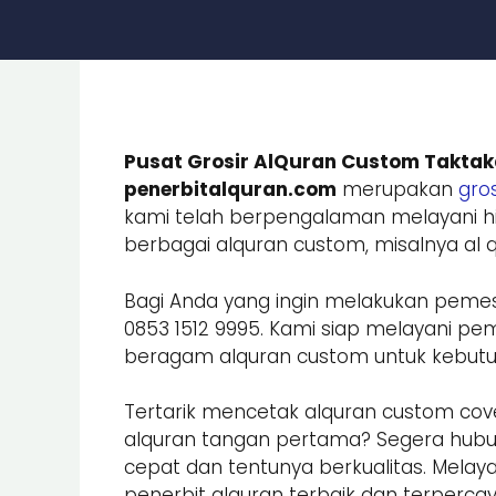
Pusat Grosir AlQuran Custom Taktak
penerbitalquran.com
merupakan
gros
kami telah berpengalaman melayani hi
berbagai alquran custom, misalnya al qu
Bagi Anda yang ingin melakukan peme
0853 1512 9995. Kami siap melayani
beragam alquran custom untuk kebutuhan
Tertarik mencetak alquran custom cove
alquran tangan pertama? Segera hub
cepat dan tentunya berkualitas. Melay
penerbit alquran terbaik dan terpercay