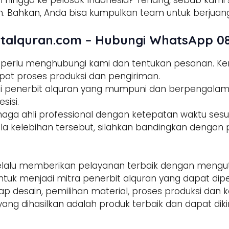
 hingga ke pelosok Indonesia? Tenang, sebab kami s
 Bahkan, Anda bisa kumpulkan team untuk berjuang
talquran.com – Hubungi WhatsApp 08
a perlu menghubungi kami dan tentukan pesanan. 
pat proses produksi dan pengiriman.
tisi penerbit alquran yang mumpuni dan berpengala
sisi.
enaga ahli professional dengan ketepatan waktu sesua
la kelebihan tersebut, silahkan bandingkan dengan p
alu memberikan pelayanan terbaik dengan mengut
ntuk menjadi mitra penerbit alquran yang dapat di
hap desain, pemilihan material, proses produksi dan 
yang dihasilkan adalah produk terbaik dan dapat dik