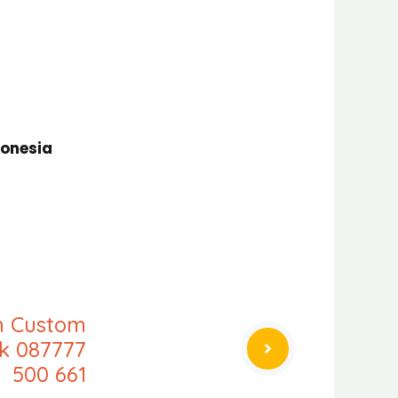
donesia
an Custom
k 087777
500 661