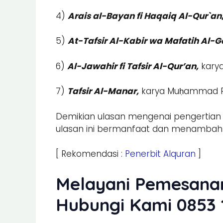
4)
Arais al-Bayan fi Haqaiq Al-Qur`an
5)
At-Tafsir Al-Kabir wa Mafatih Al-G
6)
Al-Jawahir fi Tafsir Al-Qur’an,
karya
7)
Tafsir Al-Manar,
karya Muḥammad Ras
Demikian ulasan mengenai pengertian tafs
ulasan ini bermanfaat dan menambah 
[ Rekomendasi :
Penerbit Alquran
]
Melayani Pemesanan
Hubungi Kami 0853 