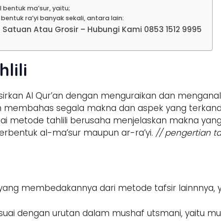
 bentuk ma’sur, yaitu;
entuk ra’yi banyak sekali, antara lain:
Satuan Atau Grosir – Hubungi Kami 0853 1512 9995
lili
afsirkan Al Qur’an dengan menguraikan dan menganal
an membahas segala makna dan aspek yang terkandu
i metode tahlili berusaha menjelaskan makna yang
erbentuk al-ma’sur maupun ar-ra’yi.
// pengertian taf
sus yang membedakannya dari metode tafsir lainnnya, y
suai dengan urutan dalam mushaf utsmani, yaitu mulai