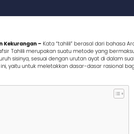
Dan Kekurangan –
Kata “tahlili” berasal dari bahasa Ara
afsir Tahlili merupakan suatu metode yang bermak
uruh sisinya, sesuai dengan urutan ayat di dalam su
ini, yaitu untuk meletakkan dasar-dasar rasional b