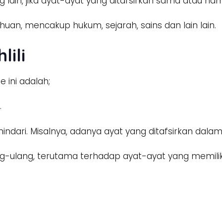
lain, jika ayat-ayat yang ditafsirkan sama atau ha
an, mencakup hukum, sejarah, sains dan lain lain.
lili
 ini adalah;
.
 dihindari. Misalnya, adanya ayat yang ditafsirkan 
ng-ulang, terutama terhadap ayat-ayat yang memili