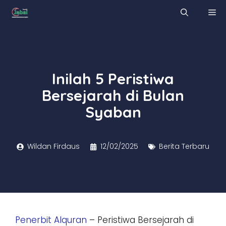
Skip
M
to
content
Inilah 5 Peristiwa
Bersejarah di Bulan
Syaban
Wildan Firdaus
12/02/2025
Berita Terbaru
Penerbit Alquran
– Peristiwa Bersejarah di