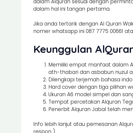
dalam Alquran sesuai dengan permintaa
dalam hal ini tangan pertama.
Jika anda tertarik dengan Al Quran Wak
nomer whatsapp ini 087 7775 00661 ata
Keunggulan AlQuran
Memiliki empat manfaat dalam Alqur
ath-thabari dan asbabun nuzul as
Dilengkapi terjemah bahasa indo
Hard cover dengan tiga pilihan 
Ukuran A6 model simpel dan s
Tempat percetakan Alquran Tegal
Penerbit Alquran Jabal telah me
Info lebih lanjut atau pemesanan Alqur
respon ).