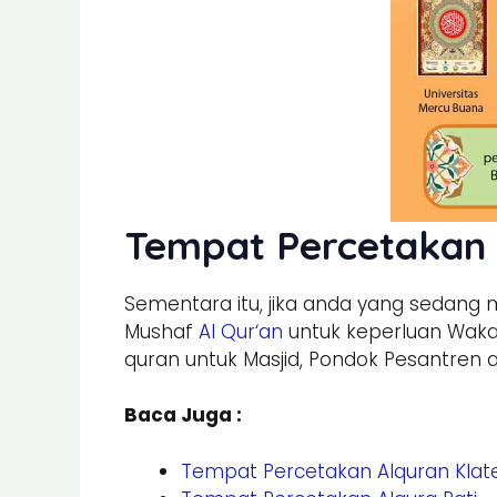
Tempat Percetakan 
Sementara itu, jika anda yang sedang
Mushaf
Al Qu
r
‘an
untuk keperluan Wakaf
quran untuk Masjid, Pondok Pesantren a
Baca Juga :
Tempat Percetakan Alquran Klat