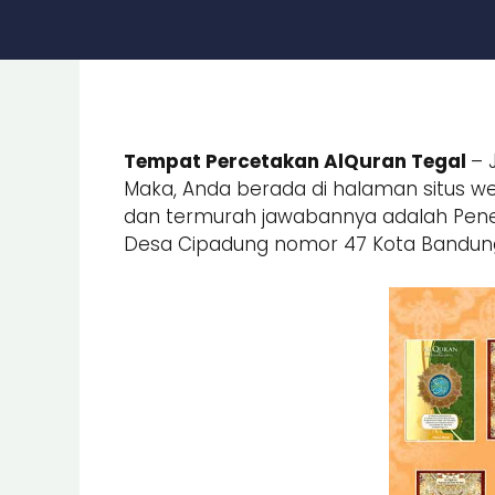
Tempat Percetakan AlQuran Tegal
– 
Maka, Anda berada di halaman situs we
dan termurah jawabannya adalah Pener
Desa Cipadung nomor 47 Kota Bandun