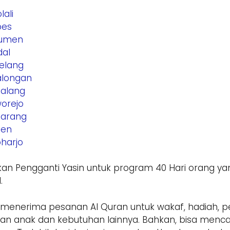
ali
bes
bumen
dal
elang
alongan
alang
orejo
marang
gen
harjo
nakan Pengganti Yasin untuk program 40 Hari orang y
.
menerima pesanan Al Quran untuk wakaf, hadiah, pe
hiran anak dan kebutuhan lainnya. Bahkan, bisa men