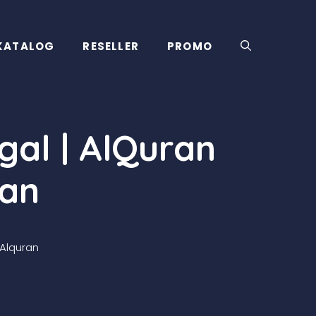
KATALOG
RESELLER
PROMO
al | AlQuran
ran
Alquran