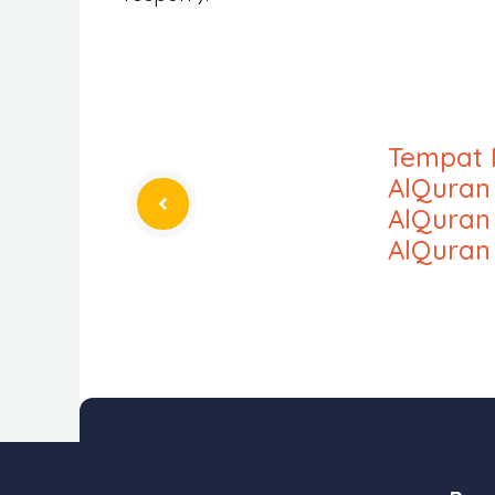
Tempat 
AlQuran 
AlQuran 
AlQuran