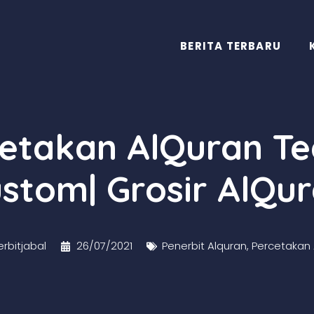
BERITA TERBARU
etakan AlQuran Teg
stom| Grosir AlQu
rbitjabal
26/07/2021
Penerbit Alquran
,
Percetakan 