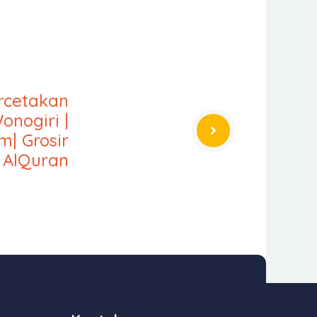
rcetakan
onogiri |
m| Grosir
AlQuran