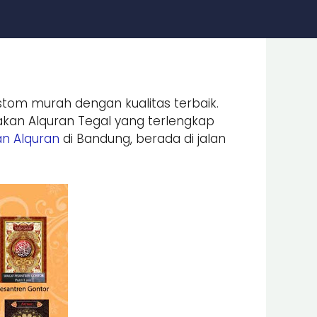
stom murah dengan kualitas terbaik.
akan Alquran Tegal yang terlengkap
n Alquran
di Bandung, berada di jalan