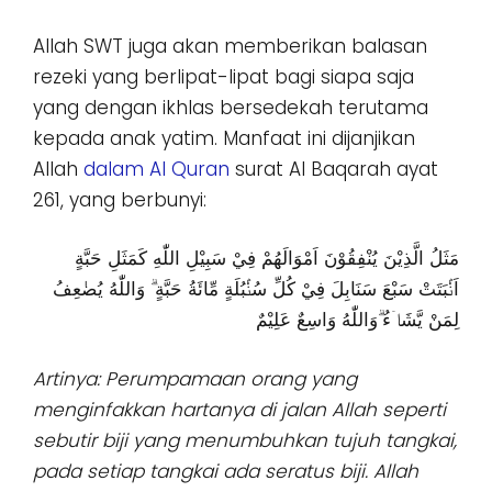
Allah SWT juga akan memberikan balasan
rezeki yang berlipat-lipat bagi siapa saja
yang dengan ikhlas bersedekah terutama
kepada anak yatim. Manfaat ini dijanjikan
Allah
dalam Al Quran
surat Al Baqarah ayat
261, yang berbunyi:
مَثَلُ الَّذِيْنَ يُنْفِقُوْنَ اَمْوَالَهُمْ فِيْ سَبِيْلِ اللّٰهِ كَمَثَلِ حَبَّةٍ
اَنْۢبَتَتْ سَبْعَ سَنَابِلَ فِيْ كُلِّ سُنْۢبُلَةٍ مِّائَةُ حَبَّةٍ ۗ وَاللّٰهُ يُضٰعِفُ
لِمَنْ يَّشَاۤءُ ۗوَاللّٰهُ وَاسِعٌ عَلِيْمٌ
Artinya: Perumpamaan orang yang
menginfakkan hartanya di jalan Allah seperti
sebutir biji yang menumbuhkan tujuh tangkai,
pada setiap tangkai ada seratus biji. Allah