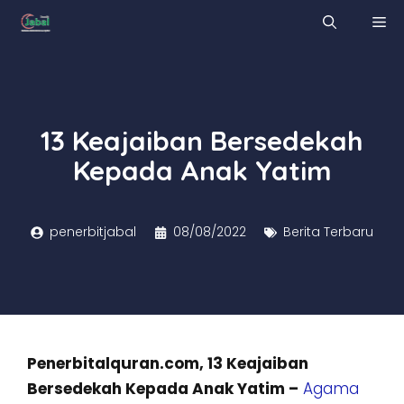
Skip
M
to
content
13 Keajaiban Bersedekah
Kepada Anak Yatim
penerbitjabal
08/08/2022
Berita Terbaru
Penerbitalquran.com, 13 Keajaiban
Bersedekah Kepada Anak Yatim –
Agama