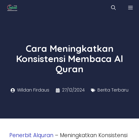
Skip
M
to
content
Cara Meningkatkan
Konsistensi Membaca Al
Quran
Wildan Firdaus
27/12/2024
Berita Terbaru
Penerbit Alquran
– Meningkatkan Konsistensi