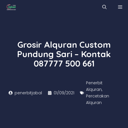
Skip
M
to
content
Grosir Alquran Custom
Pundung Sari – Kontak
087777 500 661
Penerbit
Alquran
,
penerbitjabal
01/09/2021
Percetakan
Alquran